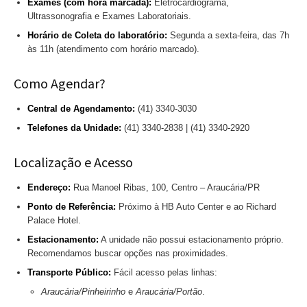
Exames (com hora marcada):
Eletrocardiograma,
Ultrassonografia e Exames Laboratoriais.
Horário de Coleta do laboratório:
Segunda a sexta-feira, das 7h
às 11h (atendimento com horário marcado).
Como Agendar?
Central de Agendamento:
(41) 3340-3030
Telefones da Unidade:
(41) 3340-2838 | (41) 3340-2920
Localização e Acesso
Endereço:
Rua Manoel Ribas, 100, Centro – Araucária/PR
Ponto de Referência:
Próximo à HB Auto Center e ao Richard
Palace Hotel.
Estacionamento:
A unidade não possui estacionamento próprio.
Recomendamos buscar opções nas proximidades.
Transporte Público:
Fácil acesso pelas linhas:
Araucária/Pinheirinho
e
Araucária/Portão
.